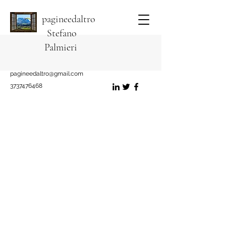
pagineedaltro
Stefano
Palmieri
pagineedaltro@gmail.com
3737476468