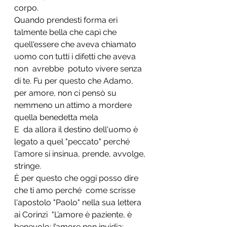
corpo.
Quando prendesti forma eri 
talmente bella che capì che 
quell'essere che aveva chiamato 
uomo con tutti i difetti che aveva 
non  avrebbe  potuto vivere senza 
di te. Fu per questo che Adamo, 
per amore, non ci pensò su 
nemmeno un attimo a mordere 
quella benedetta mela
E  da allora il destino dell'uomo è 
legato a quel "peccato" perché 
l'amore si insinua, prende, avvolge, 
stringe.
È per questo che oggi posso dire 
che ti amo perché  come scrisse 
l'apostolo "Paolo" nella sua lettera 
ai Corinzi  "L’amore è paziente, è 
benevolo; l’amore non invidia; 