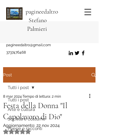
pagineedaltro
Stefano
Palmieri
pagineedaltro@gmail.com
3737476468
Post
Tutti i post
8 mar 2024
Tempo di lettura: 2 min
Tutti i post
Festa della Donna "Il
Arte e cultura
Capolavoro di Dio"
Società e costume
Aggiornamento:
22 nov 2024
Poesie e racconti
Valutazione NaN stelle su 5.