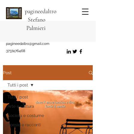
pagineedaltro
Stefano
Palmieri
pagineedaltro@gmail.com
3737476468
Post
Tutti i post
Tutti i post
Arte e cultura
Società e costume
Poesie e racconti