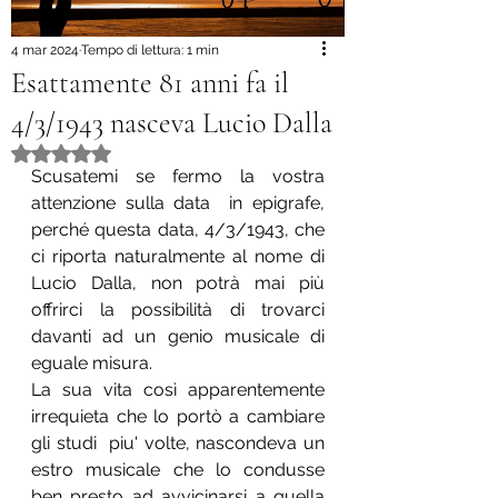
4 mar 2024
Tempo di lettura: 1 min
Esattamente 81 anni fa il
4/3/1943 nasceva Lucio Dalla
Valutazione NaN stelle su 5.
Scusatemi se fermo la vostra 
attenzione sulla data  in epigrafe, 
perché questa data, 4/3/1943, che 
ci riporta naturalmente al nome di 
Lucio Dalla, non potrà mai più 
offrirci la possibilità di trovarci 
davanti ad un genio musicale di 
eguale misura.
La sua vita così apparentemente 
irrequieta che lo portò a cambiare 
gli studi  piu' volte, nascondeva un 
estro musicale che lo condusse 
ben presto ad avvicinarsi a quella 