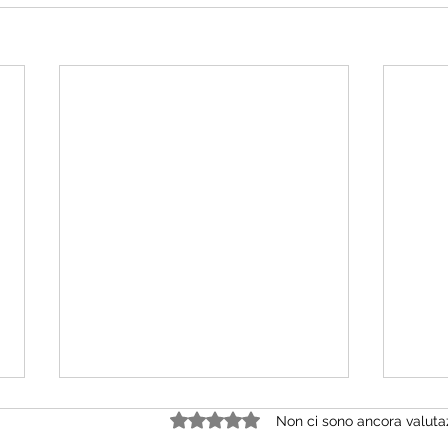
L'Ital
Valutazione 0 stelle su 5.
Non ci sono ancora valuta
polit