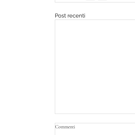
Post recenti
E' morto Francesco Guccini
Commenti