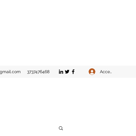
Accedi
@gmail.com
3737476468