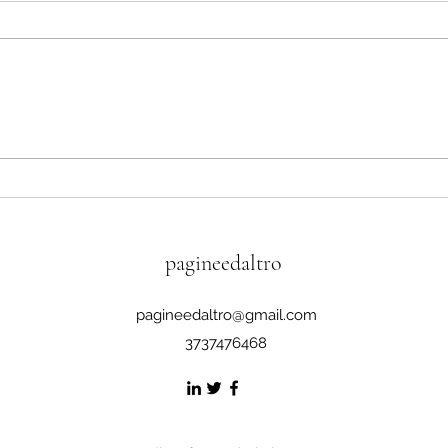
nei pr
L'Ital
polit
nei p
La preghiera dei migranti
quadr
mode
biso
ripar
pagineedaltro
pagineedaltro@gmail.com
3737476468