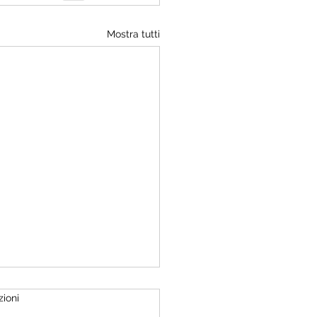
Mostra tutti
ia dei nostri padri (Storia
zioni
ica di un Paese che credeva