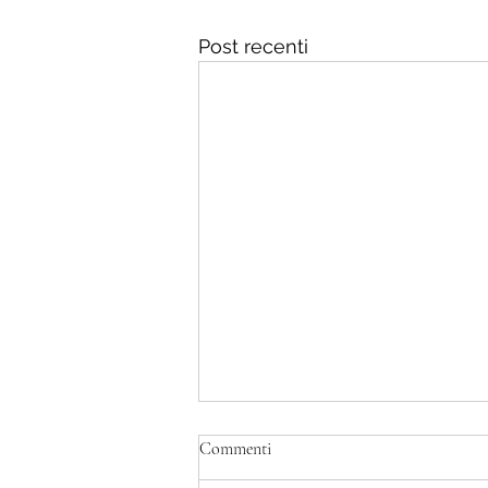
Post recenti
E' morto Francesco Guccini
Commenti
6 Agosto 2026 E' morto