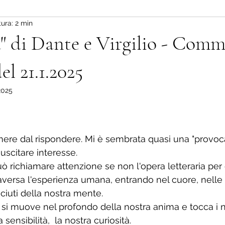
ura: 2 min
a" di Dante e Virgilio - Com
l 21.1.2025
2025
elle su 5.
re dal rispondere. Mi è sembrata quasi una "provoca
scitare interesse.
ò richiamare attenzione se non l'opera letteraria per
ersa l'esperienza umana, entrando nel cuore, nelle v
iuti della nostra mente.
si muove nel profondo della nostra anima e tocca i n
 sensibilità,  la nostra curiosità.