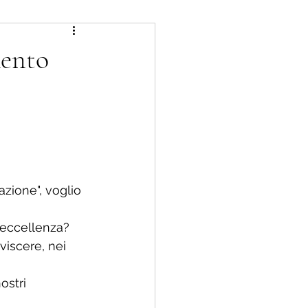
mento
zione", voglio 
 eccellenza?
iscere, nei 
ostri 