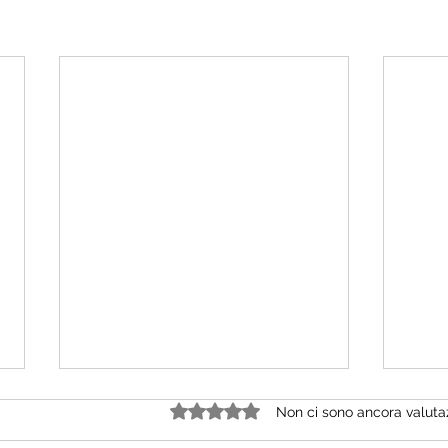
L'Ital
Valutazione 0 stelle su 5.
Non ci sono ancora valuta
polit
nei pr