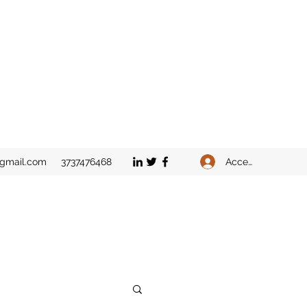
Accedi
@gmail.com
3737476468