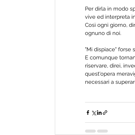
Per dirla in modo s
vive ed interpreta i
Così ogni giorno, di
ognuno di noi.
"Mi dispiace" forse
E comunque tornando
riservare, direi, in
quest'opera meravigl
necessari a superare