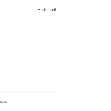
Mostra tutti
ia dei nostri padri (Storia
zioni
ica di un Paese che credeva
opri ideali)