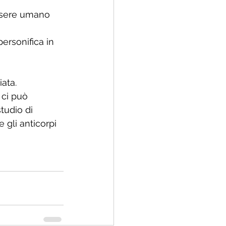
essere umano 
ersonifica in 
ata.
 ci può 
tudio di 
 gli anticorpi 