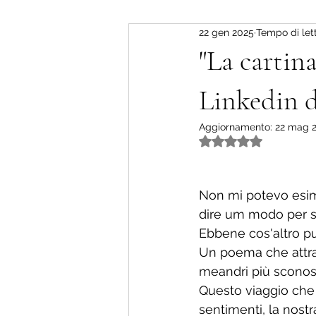
22 gen 2025
Tempo di lett
"La cartin
Linkedin de
Aggiornamento:
22 mag 
Valutazione NaN st
Non mi potevo esime
dire um modo per su
Ebbene cos'altro pu
Un poema che attrav
meandri più sconosc
Questo viaggio che 
sentimenti, la nostra