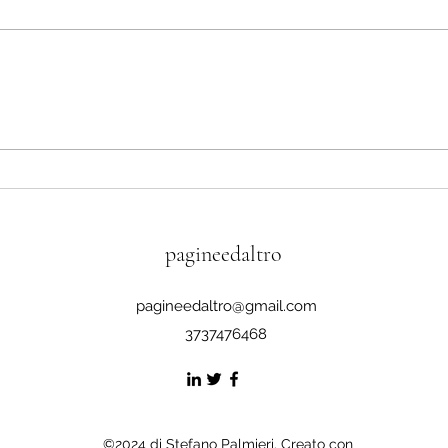
L'Ital
polit
nei p
La preghiera dei migranti
quadr
mode
biso
ripar
pagineedaltro
pagineedaltro@gmail.com
3737476468
©2024 di Stefano Palmieri. Creato con