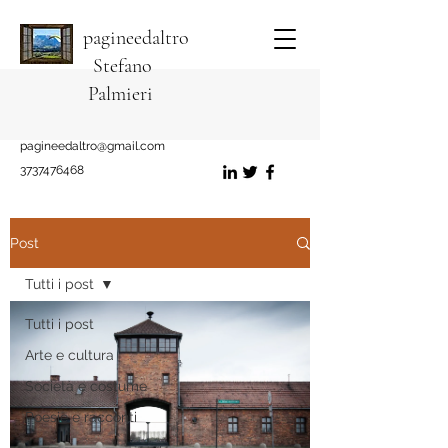
pagineedaltro
Stefano
Palmieri
pagineedaltro@gmail.com
3737476468
Post
Tutti i post
Tutti i post
Arte e cultura
Società e costume
Poesie e racconti