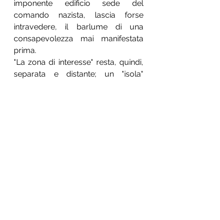
imponente edificio sede del 
comando nazista, lascia forse 
intravedere, il barlume di una 
consapevolezza mai manifestata 
prima.
"La zona di interesse" resta, quindi, 
separata e distante; un "isola" 
lontana dove morirono da 
1.000.000 a 1.500.000 ebrei che 
restano nella memoria dell'intera 
umanità, per ricordare le atrocità di 
una esperienza che ha segnato, 
irrimediabilmente, il cammino 
dell'uomo.
Società e costume