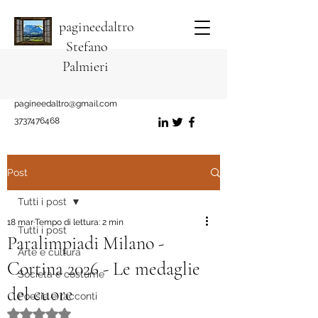
pagineedaltro
Stefano
Palmieri
pagineedaltro@gmail.com
3737476468
Post
Tutti i post
18 mar
Tempo di lettura: 2 min
Tutti i post
Paralimpiadi Milano -
Arte e cultura
Cortina 2026 - Le medaglie
Società e costume
del cuore
Poesie e racconti
Valutazione NaN stelle su 5.