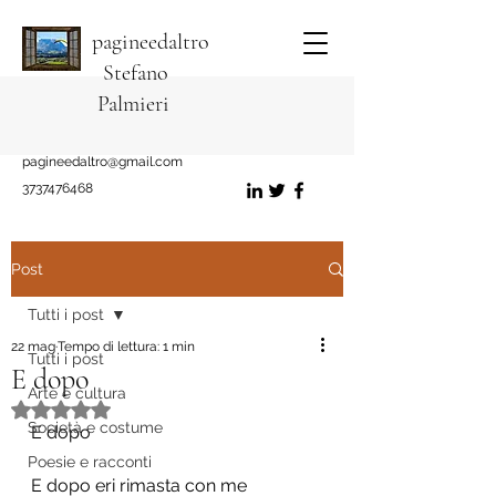
pagineedaltro
Stefano
Palmieri
pagineedaltro@gmail.com
3737476468
Post
Tutti i post
22 mag
Tempo di lettura: 1 min
Tutti i post
E dopo
Arte e cultura
Valutazione NaN stelle su 5.
Società e costume
E dopo
Poesie e racconti
E dopo eri rimasta con me 