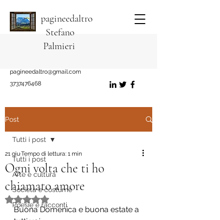
pagineedaltro
Stefano
Palmieri
pagineedaltro@gmail.com
3737476468
Post
Tutti i post
21 giu
Tempo di lettura: 1 min
Tutti i post
Ogni volta che ti ho
Arte e cultura
chiamato amore
Società e costume
Valutazione NaN stelle su 5.
Poesie e racconti
Buona Domenica e buona estate a 