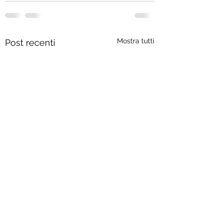
Mostra tutti
Post recenti
L'Italia dei nostri pa
(Storia politica di u